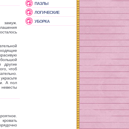
ПАЗЛЫ
ЛОГИЧЕСКИЕ
УБОРКА
 замуж.
глашения
 осталось
ательной
дходящие
красивую
большой
и другие
го, чтоб
ательно.
украсьте
и. А пол
я невесты
роятное.
 кровать
орядочно