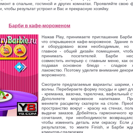
емонт в спальне, гостиной и других комнатах. Проявляйте свою 
, чтобы результат устроил и Вас и прекрасную хозяйку.
Барби в кафе-мороженом
Нажав Play, принимаете приглашение Барби 
что открывшееся кафе-мороженое. Здание п
и оборудовано всем необходимым, но о
главное - общий дизайн помещения, чтоб
принимать посетителей. Барби нео
совместить интерьер с главным меню, как о
подавая основное блюдо - сладкое х
лакомство. Поэтому уделите внимание декор
мороженого.
Смотрите предлагаемые варианты: шарики, 
волны. Перебираете форму посуды и цвет дл
- креманка, вазочка, тарелочка, вафельный с
Дополняете мороженое напитками. Про
меняете расцветку скатерти на столе. Прео
пространство вокруг - краску на стенах, пол
выдачи заказов. Добейтесь гармоничного кр
сочетания, при необходимости возвращаяс
чтобы изменить деталь или окраску. Если 
результатом, то жмите Finish, и Барби жд
клиентов-сладкоежек.