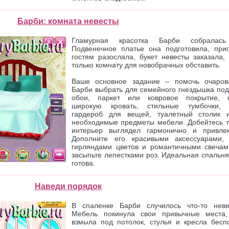
Барби: комната невесты
Гламурная красотка Барби собралась
Подвенечное платье она подготовила, при
гостям разослала, букет невесты заказала,
только комнату для новобрачных обставить.
Ваше основное задание – помочь очаров
Барби выбрать для семейного гнездышка по
обои, паркет или ковровое покрытие, 
широкую кровать, стильные тумбочки, 
гардероб для вещей, туалетный столик 
необходимые предметы мебели. Добейтесь то
интерьер выглядел гармонично и привлек
Дополните его красивыми аксессуарами, 
гирляндами цветов и романтичными свечам
засыпьте лепестками роз. Идеальная спальн
готова.
Наведи порядок
В спаленке Барби случилось что-то неве
Мебель покинула свои привычные места,
взмыла под потолок, стулья и кресла бесп