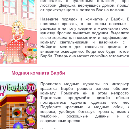
смешались с туалетным столиком, тор
люстрой. Девушка, вернувшись домой, пришл
от происходящего и позвала Вас на помощь.
Наведите порядок в комнатке у Барби. 
поставьте кровать, а на стены повесьте 
разложите на полу коврики и маленькие поло
кушетку бросьте вышитые подушки. Выделите
возле зеркала для косметики и парфюмерии,
комнату светильниками и вазочками с 
Найдите место для кошачьего домика и
внимание освещению. Когда все будет готов
Барби. Теперь она может спокойно готовиться 
Модная комната Барби
Пролистав модные журналы по интерьер
красотка Барби решила заново обстави
комнату. Помогите ей в этом непросто
Тщательно продумайте дизайн обста
постарайтесь сделать сделать его нео
Подберите красивые и модные обои, с
коврики, удобную большую кровать, вмест
тумбочки, роскошные диваны и ст
современные кресла.