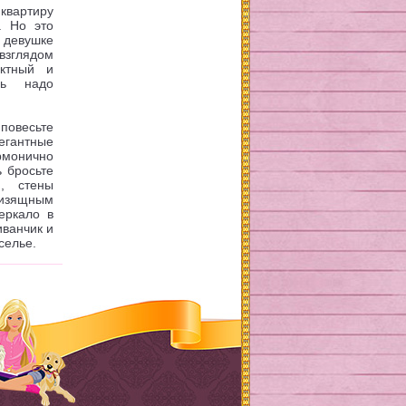
квартиру
. Но это
девушке
зглядом
ктный и
рь надо
овесьте
егантные
рмонично
ь бросьте
и, стены
 изящным
еркало в
иванчик и
селье.