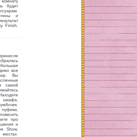
 комнату
ль будет
суарам.
ртины и
результат
у Finish.
принесли
собралась
 большая
димо все
ьер. Вы
исленные
я самой
имайтесь
Находите
о шкафа,
умбочек.
 пуфики,
повесить
аете про
ашения и
ик Show,
 местах.