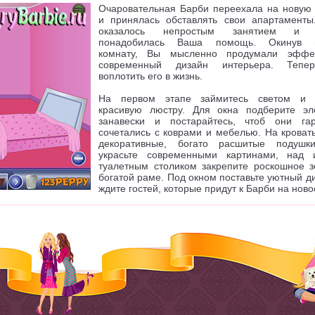
Очаровательная Барби переехала на новую 
и принялась обставлять свои апартаменты
оказалось непростым занятием и 
понадобилась Ваша помощь. Окинув в
комнату, Вы мысленно продумали эффе
современный дизайн интерьера. Тепе
воплотить его в жизнь.
На первом этапе займитесь светом и п
красивую люстру. Для окна подберите эл
занавески и постарайтесь, чтоб они га
сочетались с коврами и мебелью. На кроват
декоративные, богато расшитые подушк
украсьте современными картинами, над
туалетным столиком закрепите роскошное з
богатой раме. Под окном поставьте уютный д
ждите гостей, которые придут к Барби на ново