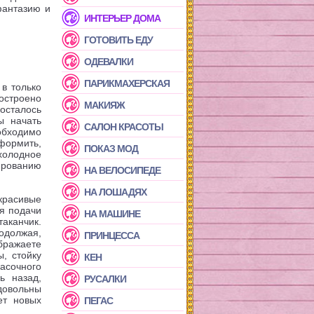
фантазию и
ИНТЕРЬЕР ДОМА
ГОТОВИТЬ ЕДУ
ОДЕВАЛКИ
ПАРИКМАХЕРСКАЯ
в только
остроено
МАКИЯЖ
сталось
ы начать
САЛОН КРАСОТЫ
бходимо
формить,
ПОКАЗ МОД
олодное
ированию
НА ВЕЛОСИПЕДЕ
НА ЛОШАДЯХ
красивые
я подачи
НА МАШИНЕ
таканчик.
должая,
ПРИНЦЕССА
бражаете
ы, стойку
КЕН
асочного
ь назад,
РУСАЛКИ
довольны
ет новых
ПЕГАС