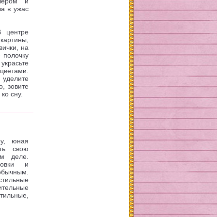
шером и
а в ужас
В центре
картины,
вички, на
 полочку
 украсьте
цветами.
 уделите
о, зовите
ко сну.
у, юная
ть свою
м деле.
новки и
бычным.
тильные
ительные
ильные,