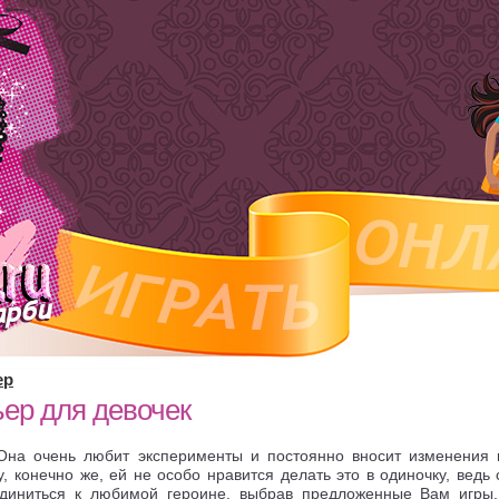
ер
ер для девочек
Она очень любит эксперименты и постоянно вносит изменения 
у, конечно же, ей не особо нравится делать это в одиночку, ведь
единиться к любимой героине, выбрав предложенные Вам игры