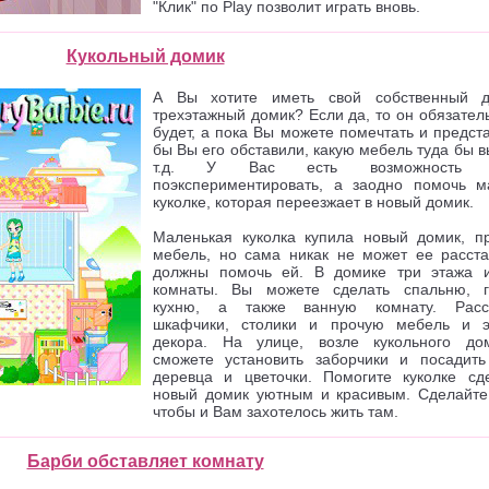
"Клик" по Рlay позволит играть вновь.
Кукольный домик
А Вы хотите иметь свой собственный д
трехэтажный домик? Если да, то он обязател
будет, а пока Вы можете помечтать и предста
бы Вы его обставили, какую мебель туда бы 
т.д. У Вас есть возможность н
поэкспериментировать, а заодно помочь м
куколке, которая переезжает в новый домик.
Маленькая куколка купила новый домик, п
мебель, но сама никак не может ее расста
должны помочь ей. В домике три этажа 
комнаты. Вы можете сделать спальню, г
кухню, а также ванную комнату. Расст
шкафчики, столики и прочую мебель и 
декора. На улице, возле кукольного д
сможете установить заборчики и посадить 
деревца и цветочки. Помогите куколке сд
новый домик уютным и красивым. Сделайте 
чтобы и Вам захотелось жить там.
Барби обставляет комнату