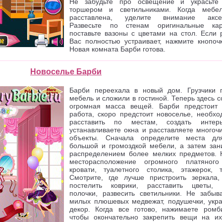
Не забудьте про освещение и украсьте
торшером и светильниками. Когда мебе
расставлена, уделите внимание аксес
Развесьте по стенам оригинальные ка
поставьте вазоны с цветами на стол. Если 
Вас полностью устраивает, нажмите кнопочк
Новая комната Барби готова.
Новоселье Барби
Барби переехала в новый дом. Грузчики 
мебель и сложили в гостиной. Теперь здесь 
огромная масса вещей. Барби предстоит
работа, скоро предстоит новоселье, необхо
расставить по местам, создать интер
устанавливаете окна и расставляете многоч
объекты. Сначала определите места дл
большой и громоздкой мебели, а затем зан
распределением более мелких предметов. 
месторасположение огромного платяног
кровати, туалетного столика, этажерок, т
Смотрите, где лучше пристроить зеркала,
постелить коврики, расставить цветы, 
полочки, развесить светильники. Не забыв
милых плюшевых медвежат, подушечки, укр
декор. Когда все готово, нажимаете ромб
чтобы окончательно закрепить вещи на их