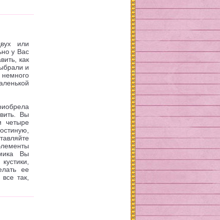
вух или
ьно у Вас
вить, как
выбрали и
емного
аленькой
риобрела
вить. Вы
и четыре
остиную,
авляйте
элементы
омика Вы
кустики,
елать ее
все так,