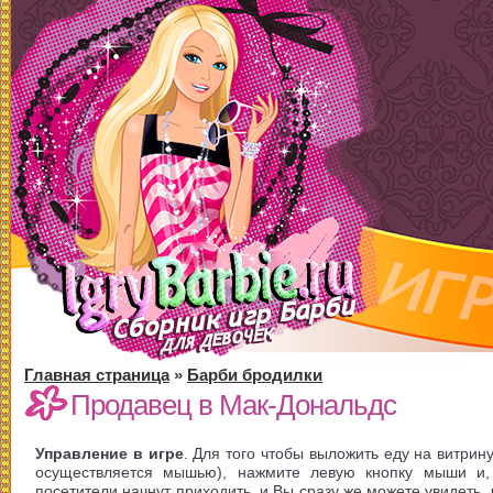
Главная страница
»
Барби бродилки
Продавец в Мак-Дональдс
Управление в игре
. Для того чтобы выложить еду на витрин
осуществляется мышью), нажмите левую кнопку мыши и, 
посетители начнут приходить, и Вы сразу же можете увидеть, 