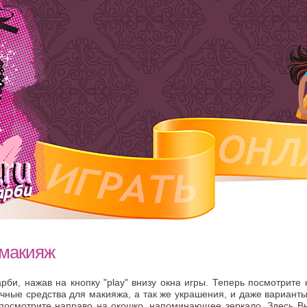
 макияж
арби, нажав на кнопку "play" внизу окна игры. Теперь посмотрите 
ичные средства для макияжа, а так же украшения, и даже варианты
 посмотрите направо на окошко, напоминающее зеркало. Здесь В