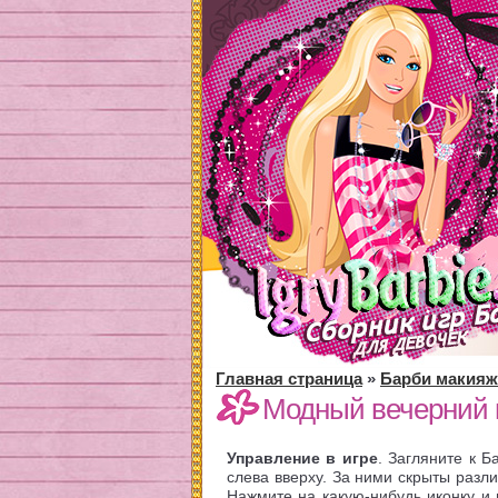
Главная страница
»
Барби макияж
Модный вечерний
Управление в игре
. Загляните к Б
слева вверху. За ними скрыты разл
Нажмите на какую-нибудь иконку и